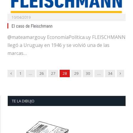
10/04/2019
El caso de Fleischmann
@mateamargouy EconomíaPolítica.uy FLEISCHMANN
llegó a Uruguay en 1946 y se volvió una de las
marcas…
Previous
Next
1
…
26
27
28
29
30
…
34
TE LA DIBUJO