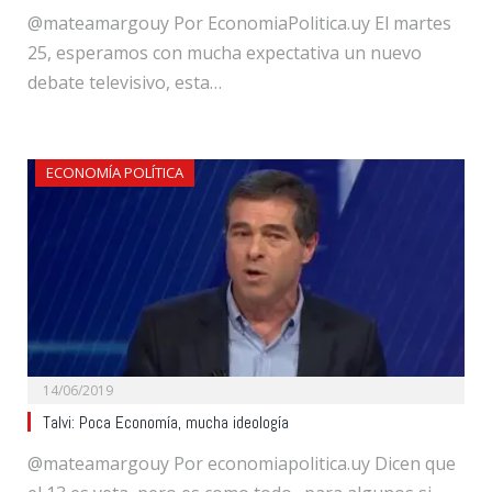
@mateamargouy Por EconomiaPolitica.uy El martes
25, esperamos con mucha expectativa un nuevo
debate televisivo, esta…
ECONOMÍA POLÍTICA
14/06/2019
Talvi: Poca Economía, mucha ideología
@mateamargouy Por economiapolitica.uy Dicen que