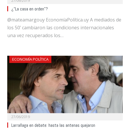
27/06/2019
¿“La casa en orden”?
@mateamargouy EconomíaPolítica.uy A mediados de
los 50’ cambiaron las condiciones internacionales
una vez recuperados los…
ECONOMÍA POLÍTICA
27/06/2019
Larrañaga en debate: hasta las antenas quejaron