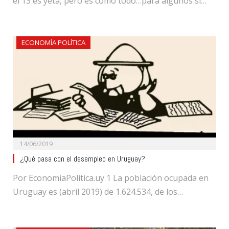
el 13 es yeta, pero es como todo…para algunos si…
ECONOMÍA POLÍTICA
14/06/2019
¿Qué pasa con el desempleo en Uruguay?
Por EconomiaPolitica.uy 1 La población ocupada en
Uruguay es (abril 2019) de 1.624.534, de los…