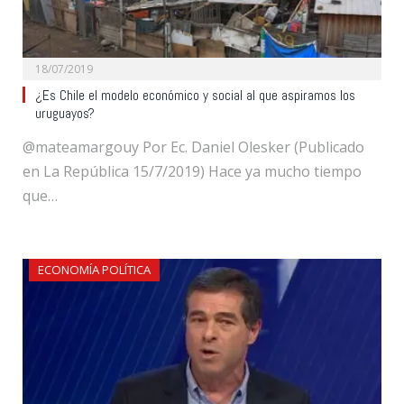
18/07/2019
¿Es Chile el modelo económico y social al que aspiramos los
uruguayos?
@mateamargouy Por Ec. Daniel Olesker (Publicado
en La República 15/7/2019) Hace ya mucho tiempo
que…
ECONOMÍA POLÍTICA