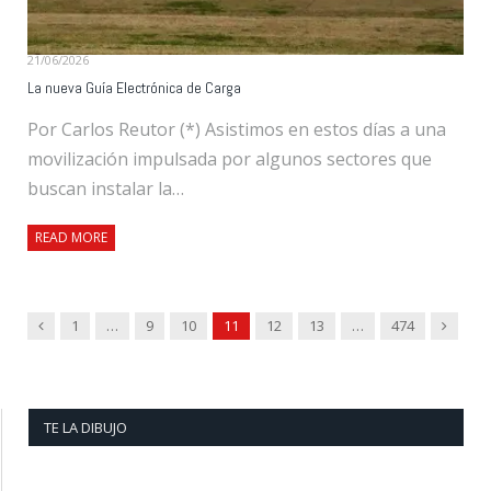
21/06/2026
La nueva Guía Electrónica de Carga
Por Carlos Reutor (*) Asistimos en estos días a una
movilización impulsada por algunos sectores que
buscan instalar la…
READ MORE
Previous
Next
1
…
9
10
11
12
13
…
474
TE LA DIBUJO