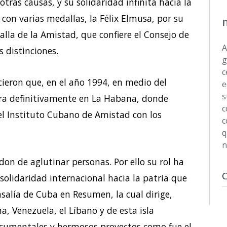
otras causas, y su solidaridad infinita hacia la
con varias medallas, la Félix Elmusa, por su
alla de la Amistad, que confiere el Consejo de
A
 distinciones.
g
c
cieron que, en el año 1994, en medio del
e
s
ara definitivamente en La Habana, donde
c
el Instituto Cubano de Amistad con los
c
q
n
l don de aglutinar personas. Por ello su rol ha
solidaridad internacional hacia la patria que
salía de Cuba en Resumen, la cual dirige,
a, Venezuela, el Líbano y de esta isla
documentales y hermosos proyectos como fue el