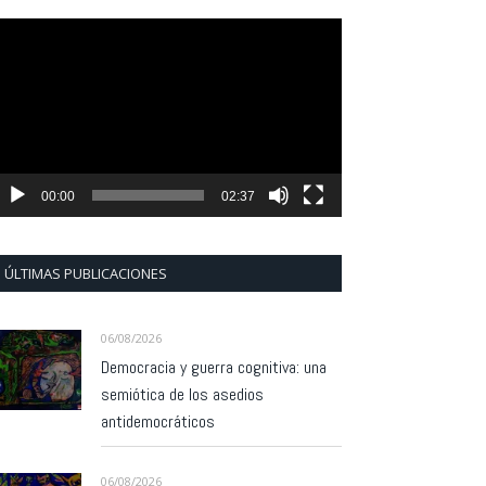
eproductor
e
ídeo
00:00
02:37
ÚLTIMAS PUBLICACIONES
06/08/2026
Democracia y guerra cognitiva: una
semiótica de los asedios
antidemocráticos
06/08/2026