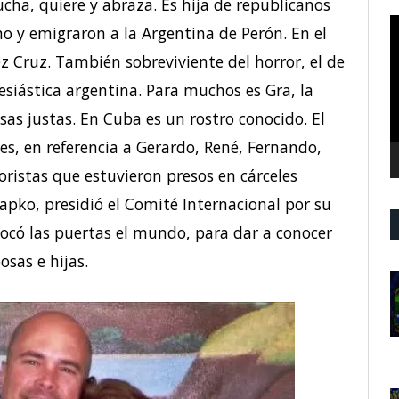
ucha, quiere y abraza. Es hija de republicanos
R
mo y emigraron a la Argentina de Perón. En el
d
ez Cruz. También sobreviviente del horror, el de
v
lesiástica argentina. Para muchos es Gra, la
sas justas. En Cuba es un rostro conocido. El
oes, en referencia a Gerardo, René, Fernando,
ristas que estuvieron presos en cárceles
Jrapko, presidió el Comité Internacional por su
tocó las puertas el mundo, para dar a conocer
sas e hijas.