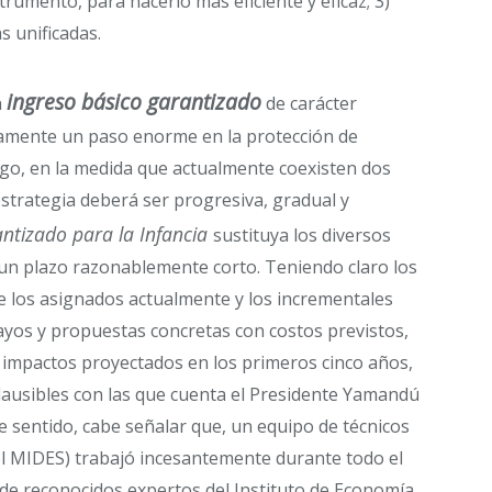
trumento, para hacerlo más eficiente y eficaz; 3)
s unificadas.
ingreso básico garantizado
n
de carácter
ticamente un paso enorme en la protección de
ego, en la medida que actualmente coexisten dos
estrategia deberá ser progresiva, gradual y
ntizado para la Infancia
sustituya los diversos
n un plazo razonablemente corto. Teniendo claro los
de los asignados actualmente y los incrementales
sayos y propuestas concretas con costos previstos,
 impactos proyectados en los primeros cinco años,
lausibles con las que cuenta el Presidente Yamandú
e sentido, cabe señalar que, un equipo de técnicos
el MIDES) trabajó incesantemente durante todo el
de reconocidos expertos del Instituto de Economía