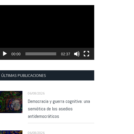
eproductor
e
ídeo
00:00
02:37
ÚLTIMAS PUBLICACIONES
06/08/2026
Democracia y guerra cognitiva: una
semiótica de los asedios
antidemocráticos
06/08/2026