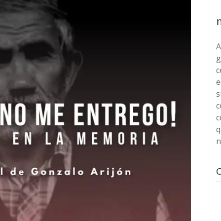
A
g
c
e
s
c
c
q
n