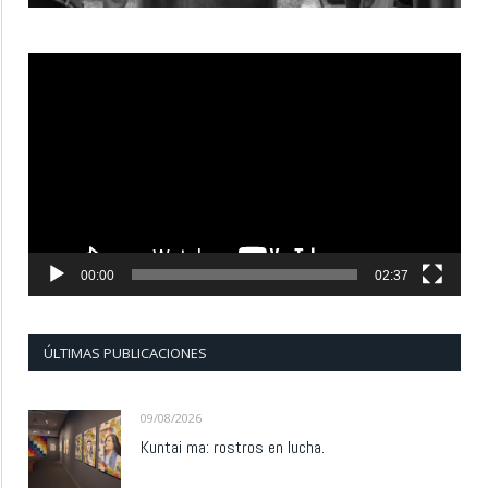
Reproductor
de
vídeo
00:00
02:37
ÚLTIMAS PUBLICACIONES
09/08/2026
Kuntai ma: rostros en lucha.