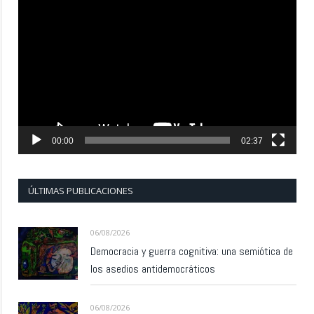
Reproductor
de
vídeo
00:00
02:37
ÚLTIMAS PUBLICACIONES
06/08/2026
Democracia y guerra cognitiva: una semiótica de
los asedios antidemocráticos
06/08/2026