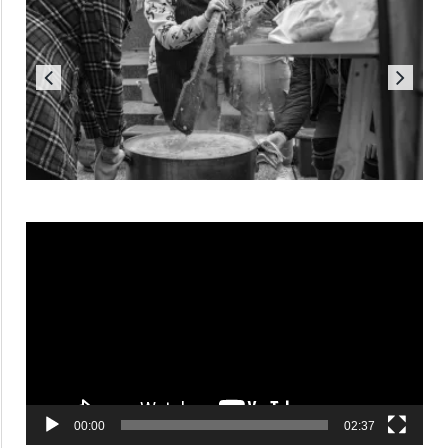
Reproductor
de
vídeo
00:00
02:37