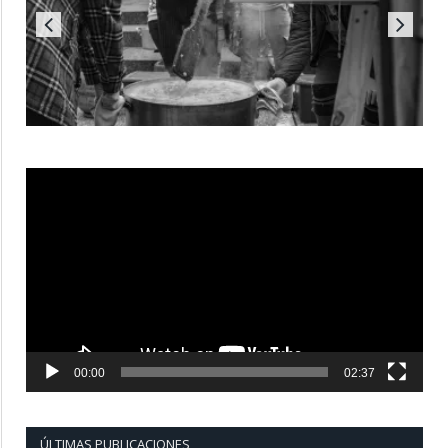
Reproductor
de
vídeo
00:00
02:37
ÚLTIMAS PUBLICACIONES