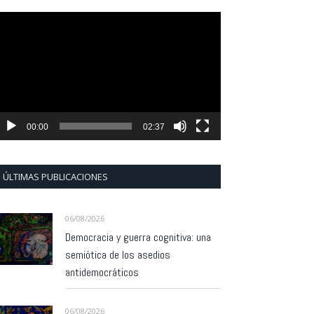
eproductor
e
ídeo
00:00
02:37
ÚLTIMAS PUBLICACIONES
06/08/2026
Democracia y guerra cognitiva: una
semiótica de los asedios
antidemocráticos
06/08/2026