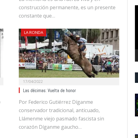
construcción permanente, es un presente
R
d
constante que…
v
LA RONDA
17/04/2022
Las décimas: Vuelta de honor
e
Por Federico Gutiérrez Díganme
conservador tradicional, anticuado,
Llámenme viejo pasmado fascista sin
corazón Díganme gaucho…