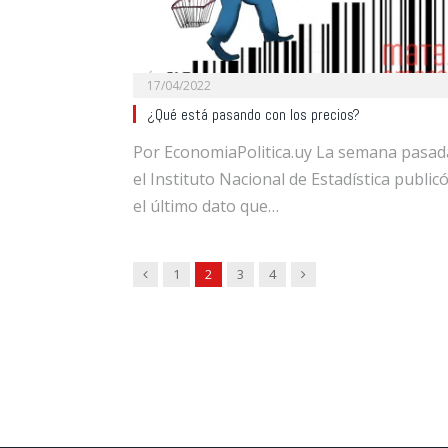
17/04/2022
¿Qué está pasando con los precios?
Por EconomiaPolitica.uy La semana pasad
el Instituto Nacional de Estadística public
el último dato que…
Previous
Next
1
2
3
4