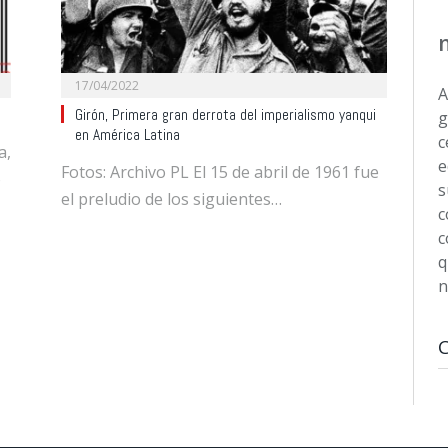
17/04/2022
A
Girón, Primera gran derrota del imperialismo yanqui
g
en América Latina
c
a,
e
Fotos: Archivo PL El 15 de abril de 1961 fue
ó
s
el preludio de los siguientes…
c
c
q
n