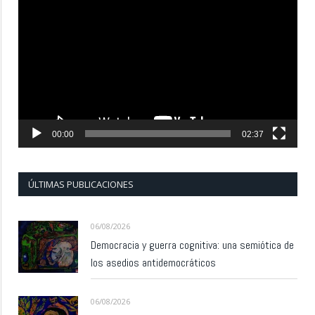
de
vídeo
00:00
02:37
ÚLTIMAS PUBLICACIONES
06/08/2026
Democracia y guerra cognitiva: una semiótica de
los asedios antidemocráticos
06/08/2026