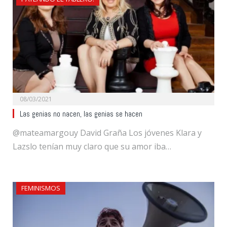
08/03/2021
Las genias no nacen, las genias se hacen
@mateamargouy David Graña Los jóvenes Klara y
Lazslo tenían muy claro que su amor iba…
FEMINISMOS