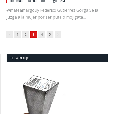
Décimas en la rueda de un fogón. 8M
@mateamargouy Federico Gutiérrez Gorga Se la
juzga a la mujer por ser puta o mojigata…
Previous
Next
1
2
3
4
5
TE LA DIBUJO