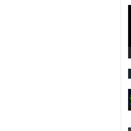
R
d
v