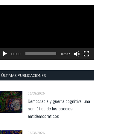
eproductor
e
ídeo
00:00
02:37
ÚLTIMAS PUBLICACIONES
06/08/2026
Democracia y guerra cognitiva: una
semiótica de los asedios
antidemocráticos
06/08/2026