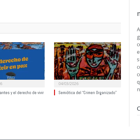
A
g
c
e
s
c
c
q
26
04/03/2026
n
ntes y el derecho de vivir
Semiótica del “Crimen Organizado”