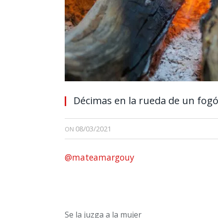
Décimas en la rueda de un fog
08/03/2021
ON
@mateamargouy
Se la juzga a la mujer