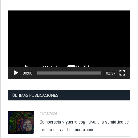
Reproductor
de
vídeo
00:00
02:37
ÚLTIMAS PUBLICACIONES
06/08/2026
Democracia y guerra cognitiva: una semiótica de
los asedios antidemocráticos