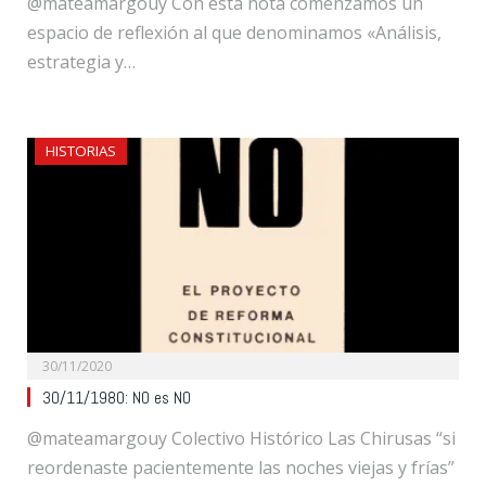
@mateamargouy Con esta nota comenzamos un
espacio de reflexión al que denominamos «Análisis,
estrategia y…
HISTORIAS
30/11/2020
30/11/1980: NO es NO
@mateamargouy Colectivo Histórico Las Chirusas “si
reordenaste pacientemente las noches viejas y frías”