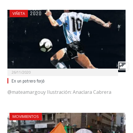
VIÑETA
26/11/2020
En un potrero forjó
@mateamargouy Ilustración: Anaclara Cabrera
MOVIMIENTOS