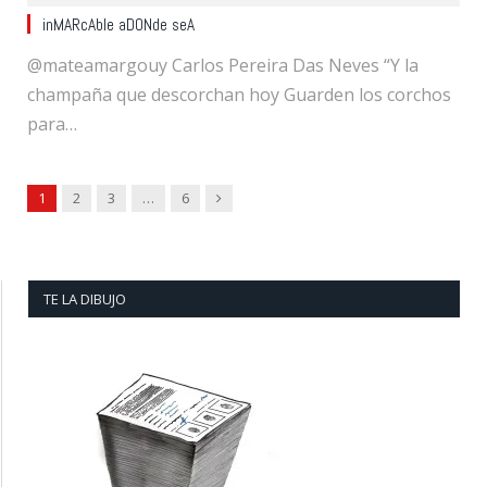
inMARcAble aDONde seA
@mateamargouy Carlos Pereira Das Neves “Y la
champaña que descorchan hoy Guarden los corchos
para…
Next
1
2
3
…
6
TE LA DIBUJO