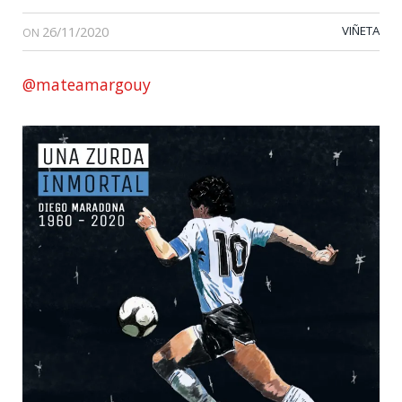
26/11/2020
VIÑETA
ON
@mateamargouy