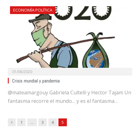
ECONOMÍA POLÍTICA
01/06/2020
Crisis mundial y pandemia
@mateamargouy Gabriela Cultelli y Hector Tajam Un
fantasma recorre el mundo… y es el fantasma…
Previous
1
…
3
4
5