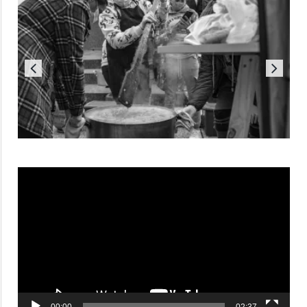
Reproductor
de
vídeo
00:00
02:37