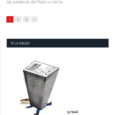
las palabras del Ñato a cierta…
Next
1
2
3
TE LA DIBUJO