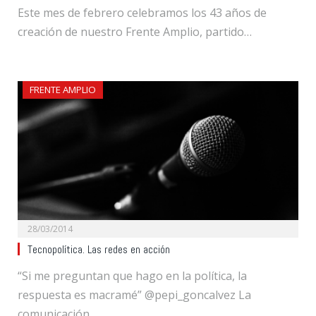
Este mes de febrero celebramos los 43 años de
creación de nuestro Frente Amplio, partido…
FRENTE AMPLIO
28/03/2014
Tecnopolítica. Las redes en acción
“Si me preguntan que hago en la política, la
respuesta es macramé” @pepi_goncalvez La
comunicación…