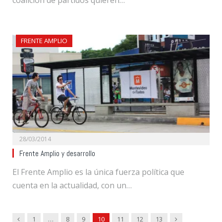
FRENTE AMPLIO
28/03/2014
Frente Amplio y desarrollo
El Frente Amplio es la única fuerza política que
cuenta en la actualidad, con un…
Previous
Next
1
…
8
9
10
11
12
13