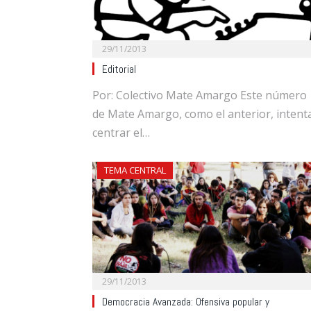
29/11/2013
Editorial
Por: Colectivo Mate Amargo Este número
de Mate Amargo, como el anterior, intent
centrar el…
TEMA CENTRAL
29/11/2013
Democracia Avanzada: Ofensiva popular y