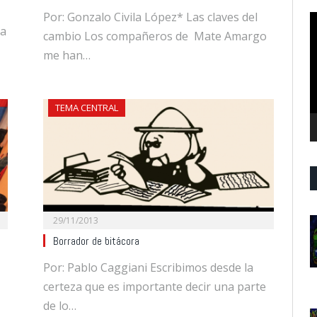
Por: Gonzalo Civila López* Las claves del
R
da
d
cambio Los compañeros de Mate Amargo
v
me han…
TEMA CENTRAL
29/11/2013
Borrador de bitácora
Por: Pablo Caggiani Escribimos desde la
certeza que es importante decir una parte
de lo…