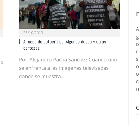
A
25/10/2013
g
A modo de autocrítica. Algunas dudas y otras
c
certezas
e
s
Por: Alejandro Pacha Sánchez Cuando uno
re
c
se enfrenta a las imágenes televisadas
c
donde se muestra…
q
n
xt