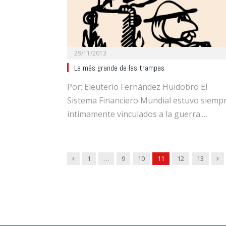
29/11/2013
La más grande de las trampas
Por: Eleuterio Fernández Huidobro El
Sistema Financiero Mundial estuvo siemp
íntimamente vinculados a la guerra.…
Previous
Ne
1
…
9
10
11
12
13