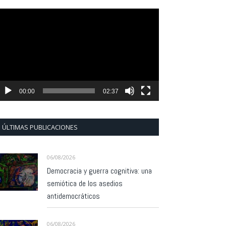
eproductor
e
ídeo
00:00
02:37
ÚLTIMAS PUBLICACIONES
06/08/2026
Democracia y guerra cognitiva: una
semiótica de los asedios
antidemocráticos
06/08/2026