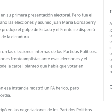
a en su primera presentación electoral. Pero fue el
 ganó las elecciones y asumió Juan María Bordaberry
A
 produjo el golpe de Estado y el Frente se dispersó
g
c
 de la dictadura.
e
s
on las elecciones internas de los Partidos Políticos,
c
ciones frenteamplistas ante esas elecciones y el
c
q
sde la cárcel, planteó que había que votar en
n
en esa instancia mostró un FA herido, pero
cordia.
ipó en las negociaciones de los Partidos Políticos