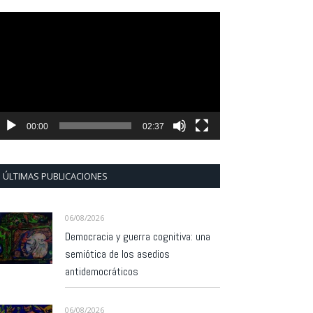
eproductor
e
ídeo
00:00
02:37
ÚLTIMAS PUBLICACIONES
06/08/2026
Democracia y guerra cognitiva: una
semiótica de los asedios
antidemocráticos
06/08/2026