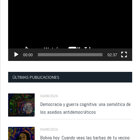
de
vídeo
00:00
02:37
ÚLTIMAS PUBLICACIONES
06/08/2026
Democracia y guerra cognitiva: una semiótica de
los asedios antidemocráticos
06/08/2026
Bolivia hoy: Cuando veas las barbas de tu vecino