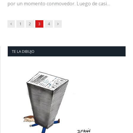
por un momento conmovedor. Luego de casi…
Previous
Next
1
2
3
4
TE LA DIBUJO