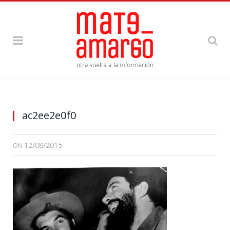
ac2ee2e0f0
12/08/2015
ON