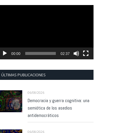
eproductor
e
ídeo
00:00
02:37
ÚLTIMAS PUBLICACIONES
06/08/2026
Democracia y guerra cognitiva: una
semiótica de los asedios
antidemocráticos
06/08/2026