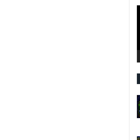
R
d
v