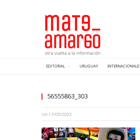
EDITORIAL
URUGUAY
INTERNACIONALE
56555863_303
17/05/2023
ON