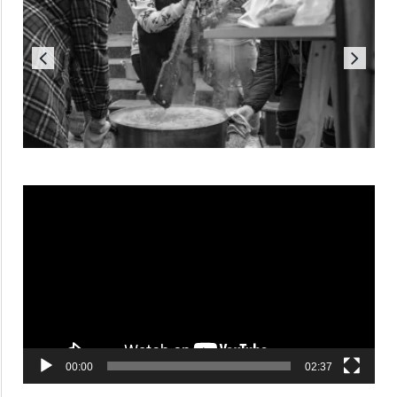
Reproductor
de
vídeo
00:00
02:37