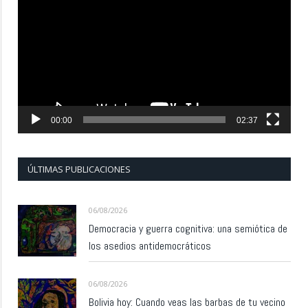
de
vídeo
00:00
02:37
ÚLTIMAS PUBLICACIONES
06/08/2026
Democracia y guerra cognitiva: una semiótica de
los asedios antidemocráticos
06/08/2026
Bolivia hoy: Cuando veas las barbas de tu vecino