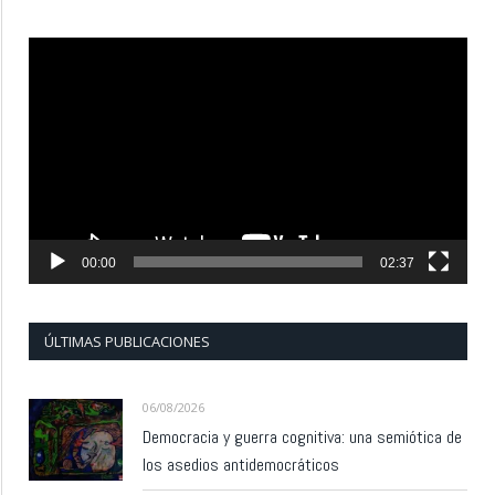
Reproductor
de
vídeo
00:00
02:37
ÚLTIMAS PUBLICACIONES
06/08/2026
Democracia y guerra cognitiva: una semiótica de
los asedios antidemocráticos