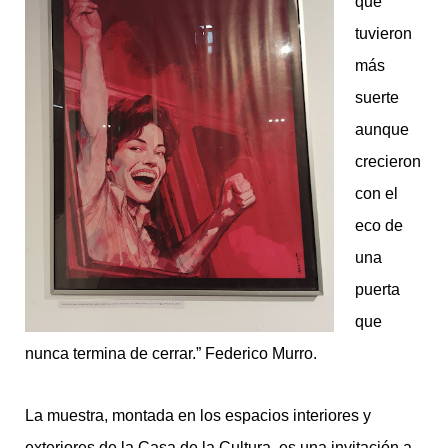
que
tuvieron
más
suerte
aunque
crecieron
con el
eco de
una
puerta
que
nunca termina de cerrar.” Federico Murro.
La muestra, montada en los espacios interiores y
exteriores de la Casa de la Cultura, es una invitación a