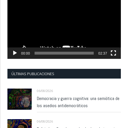
de
vídeo
00:00
02:37
ÚLTIMAS PUBLICACIONES
06/08/2026
Democracia y guerra cognitiva: una semiótica de
los asedios antidemocráticos
06/08/2026