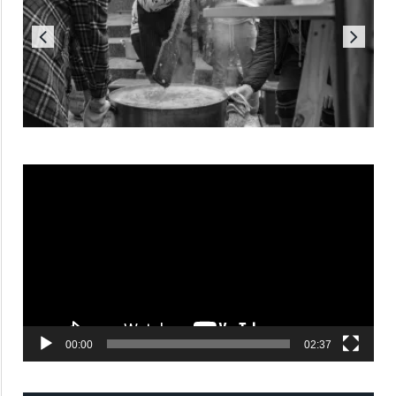
Reproductor
de
vídeo
00:00
02:37