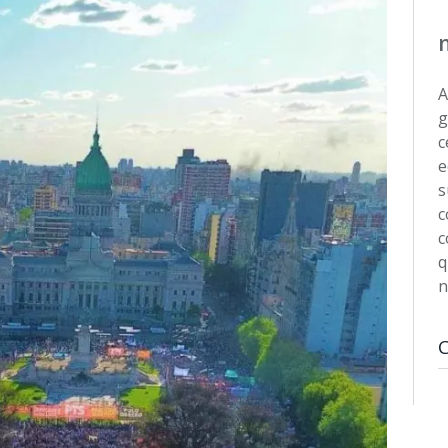
A
g
c
e
s
c
c
q
n