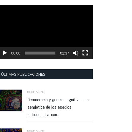
eproductor
e
ídeo
00:00
02:37
ÚLTIMAS PUBLICACIONES
06/08/2026
Democracia y guerra cognitiva: una
semiótica de los asedios
antidemocráticos
06/08/2026