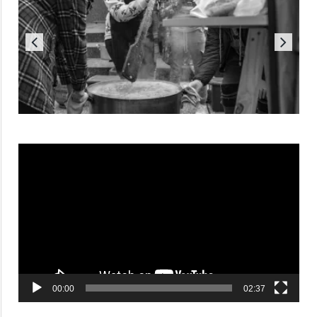
Reproductor
de
vídeo
00:00
02:37