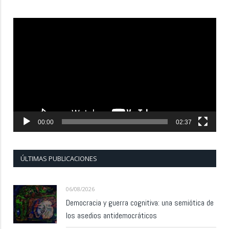
Reproductor
de
vídeo
00:00
02:37
ÚLTIMAS PUBLICACIONES
06/08/2026
Democracia y guerra cognitiva: una semiótica de
los asedios antidemocráticos