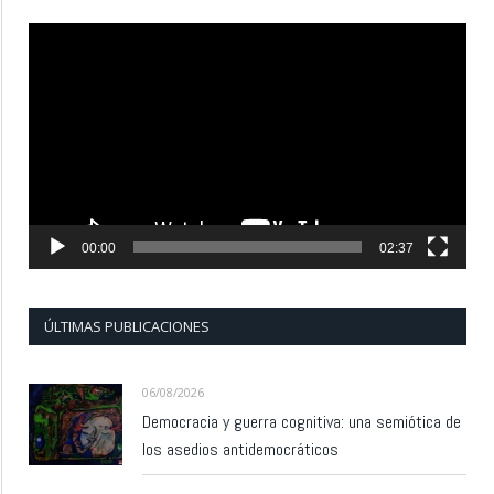
Reproductor
de
vídeo
00:00
02:37
ÚLTIMAS PUBLICACIONES
06/08/2026
Democracia y guerra cognitiva: una semiótica de
los asedios antidemocráticos