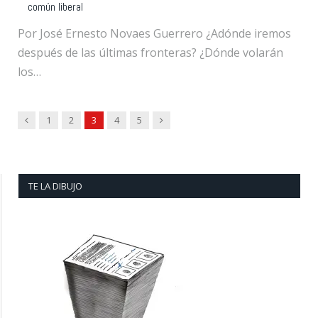
común liberal
Por José Ernesto Novaes Guerrero ¿Adónde iremos
después de las últimas fronteras? ¿Dónde volarán
los…
Previous
Next
1
2
3
4
5
TE LA DIBUJO