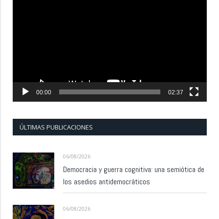
de
vídeo
00:00
02:37
ÚLTIMAS PUBLICACIONES
06/08/2026
Democracia y guerra cognitiva: una semiótica de
los asedios antidemocráticos
06/08/2026