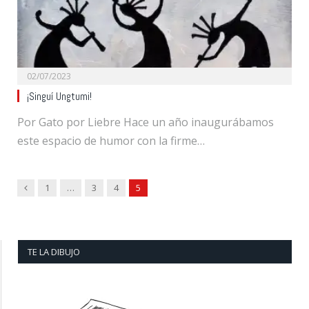
02/07/2023
¡Singuí Ungtumi!
Por Gato por Liebre Hace un año inaugurábamos
este espacio de humor con la firme…
Previous
1
…
3
4
5
TE LA DIBUJO