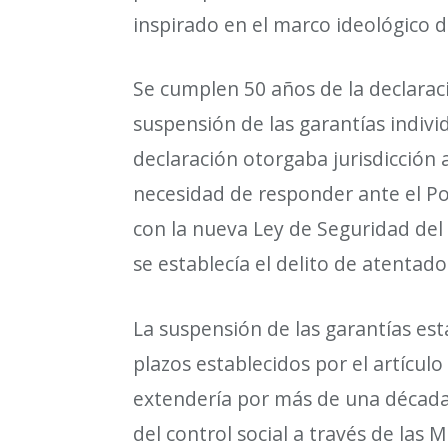
inspirado en el marco ideol
ó
gico d
Se cumplen 50 a
ñ
os de la declarac
suspensi
ó
n de las garant
í
as indivi
declaraci
ó
n otorgaba jurisdicci
ó
n 
necesidad de responder ante el Po
con la nueva Ley de Seguridad del 
se establec
í
a el delito de atentado
La suspensi
ó
n de las garant
í
as est
plazos establecidos por el art
í
culo
extender
í
a por m
á
s de una d
é
cada
del control social a trav
é
s de las 