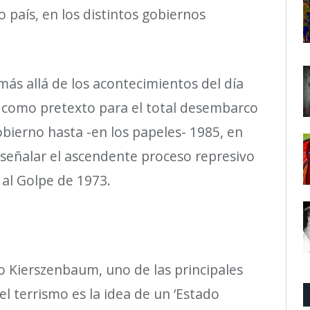
o pa
í
s, en los distintos gobiernos
 m
á
s all
á
de los acontecimientos del d
í
a
os como pretexto para el total desembarco
gobierno hasta -en los papeles- 1985, en
 se
ñ
alar el ascendente proceso represivo
 al Golpe de 1973.
ro Kierszenbaum, uno de l
a
s principales
el terrismo es la idea de un
‘
Estado