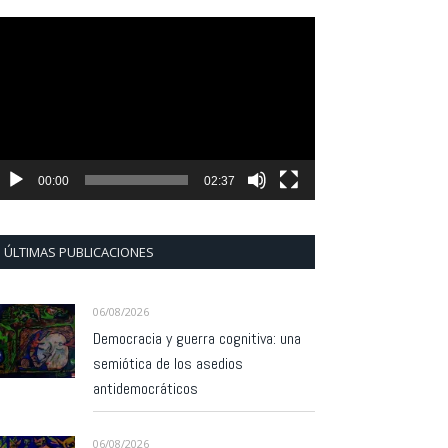
eproductor
e
ídeo
00:00
02:37
ÚLTIMAS PUBLICACIONES
06/08/2026
Democracia y guerra cognitiva: una
semiótica de los asedios
antidemocráticos
06/08/2026