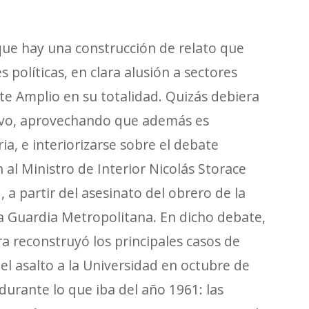
 que hay una construcci
ó
n de relato que
s pol
í
ticas, en clara alusi
ó
n a sectores
te Amplio en su totalidad. Quiz
á
s debiera
ativo, aprovechando que adem
á
s es
ia, e interiorizarse sobre el debate
n al M
inistro
de Interior Nicol
á
s Storace
 a partir del asesinato del obrero de la
a Guardia Metropolitana. En dicho debate,
ra reconstruy
ó
los principales casos de
el asalto a la Universidad en octubre de
durante lo que iba del a
ñ
o 1961: las