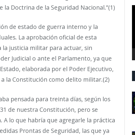
e la Doctrina de la Seguridad Nacional.
”
(1)
R
d
v
i
ó
n de estado de guerra interno y la
duales. La aprobaci
ó
n oficial de esta
a la justicia militar para actuar, sin
der Judicial o ante el Parlamento, ya que
Estado, elaborada por el Poder Ejecutivo,
 a la Constituci
ó
n como delito militar.(2)
aba pensada para treinta d
í
as, seg
ú
n los
 31 de nuestra Constituci
ó
n, pero se
. A lo que habr
í
a que agregarle la pr
á
ctica
Medidas Prontas de Seguridad, las que ya