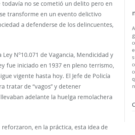
e todav
í
a no se cometi
ó
un delito pero en
e se transforme en un evento delictivo
sociedad a defenderse de los delincuentes,
A
g
c
e
a Ley N
º
10.071 de Vagancia, Mendicidad y
s
ey fue iniciado en 1937 en pleno terrismo,
c
c
gue vigente hasta hoy. El Jefe de Polic
í
a
q
ra tratar de
“
vagos
”
y detener
n
 llevaban adelante la huelga remolachera
reforzaron, en la pr
á
ctica, esta idea de