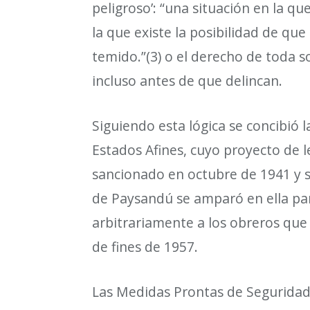
peligroso
’
:
“
una situaci
ó
n en la qu
la que existe la posibilidad de qu
temido.
”
(3) o el derecho de toda 
incluso antes de que delincan.
Siguiendo esta l
ó
gica se concibi
ó
l
Estados Afines, cuyo proyecto de l
sancionado en octubre de 1941 y si
de Paysand
ú
se ampar
ó
en ella pa
arbitrariamente a los obreros que
de fines de 1957.
Las Medidas Prontas de Seguridad 