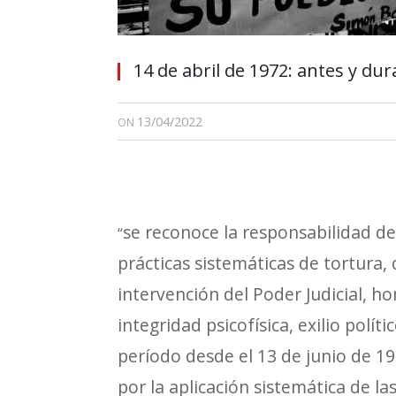
14 de abril de 1972: antes y du
13/04/2022
ON
se reconoce la responsabilidad de
“
pr
á
cticas sistem
á
ticas de tortura,
intervenci
ó
n del Poder Judicial, ho
integridad psicof
í
sica, exilio pol
í
ti
per
í
odo desde el 13 de junio de 19
por la aplicaci
ó
n sistem
á
tica de l