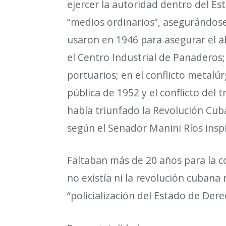
ejercer la autoridad dentro del E
“
medios ordinarios
”
, asegur
á
ndose
usaron en 1946 para asegurar el a
el Centro Industrial de Panaderos;
portuarios; en el conflicto metal
ú
r
p
ú
blica de 1952 y el conflicto del
hab
í
a triunfado la Revoluci
ó
n Cuba
seg
ú
n el Senador Manini R
í
os insp
Faltaban m
á
s de 20 a
ñ
os para la 
no exist
í
a ni la revoluci
ó
n cubana n
“
policializaci
ó
n del Estado de Der