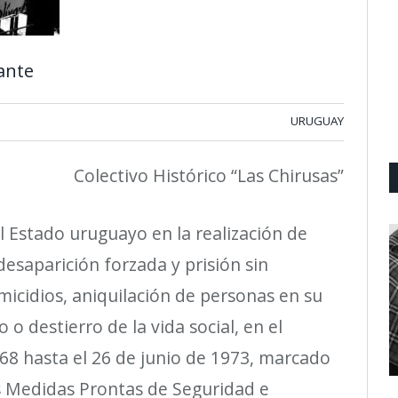
rante
URUGUAY
Colectivo Histórico “Las Chirusas”
l Estado uruguayo en la realizaci
ó
n de
 desaparici
ó
n forzada y prisi
ó
n sin
micidios, aniquilaci
ó
n de personas en su
co o destierro de la vida social, en el
68 hasta el 26 de junio de 1973, marcado
as Medidas Prontas de Seguridad e