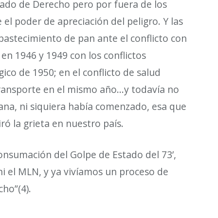
stado de Derecho pero por fuera de los
 el poder de apreciaci
ó
n del peligro. Y las
bastecimiento de pan ante el conflicto con
 en 1946 y 1949 con los conflictos
gico de 1950; en el conflicto de salud
 transporte en el mismo a
ñ
o
…
y todav
í
a no
na, ni siquiera hab
í
a comenzado, esa que
ir
ó
la grieta en nuestro pa
í
s.
consumaci
ó
n del Golpe de Estado del 73
’
,
i el MLN, y ya viv
í
amos un proceso de
echo
”
(4).