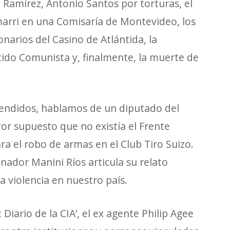
io Ram
í
rez, Antonio Santos por torturas, el
arri en una Comisar
í
a de
Montevideo, los
onarios del Casino de Atl
á
ntida, la
rtido Comunista y, finalmente, la muerte de
endidos, hablamos de un diputado del
Por supuesto que no exist
í
a el Frente
ra el robo de armas en el Club Tiro Suizo.
enador Manini R
í
os articula su relato
a violencia en nuestro pa
í
s.
: Diario de la CIA
’
, el ex agente Philip Agee