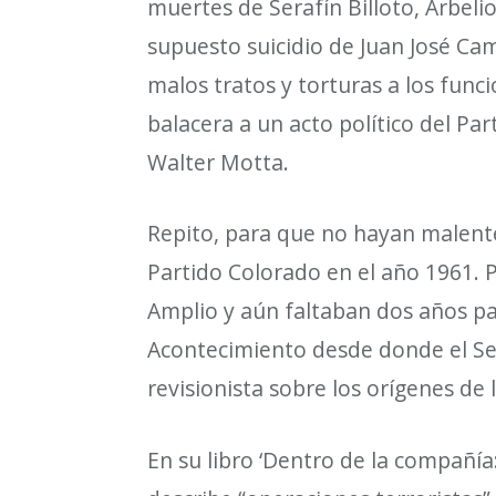
muertes de Seraf
í
n Billoto, Arbel
supuesto suicidio de Juan Jos
é
Cam
malos tratos y torturas a los funci
balacera a un acto pol
í
tico del Pa
Walter Motta.
Repito, para que no hayan malent
Partido Colorado en el a
ñ
o 1961. 
Amplio y a
ú
n faltaban dos a
ñ
os pa
Acontecimiento desde donde el S
revisionista sobre los or
í
genes de l
En su libro
‘
Dentro de la compa
ñí
a