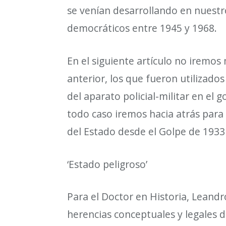
se ven
í
an desarrollando en nuestr
democr
á
ticos entre 1945 y 1968.
En el siguiente art
í
culo no iremos
anterior, los que fueron utilizad
del aparato policial-militar en el 
todo caso iremos hacia atr
á
s para
del Estado desde el Golpe de 1933
‘
Estado peligroso
’
Para el Doctor en Historia, Leand
herencias
conceptuales y legales d