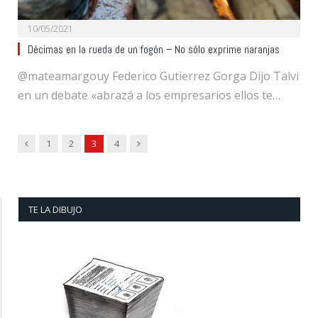
10/05/2021
Décimas en la rueda de un fogón – No sólo exprime naranjas
@mateamargouy Federico Gutierrez Gorga Dijo Talvi
en un debate «abrazá a los empresarios ellos te…
Previous
Next
1
2
3
4
TE LA DIBUJO