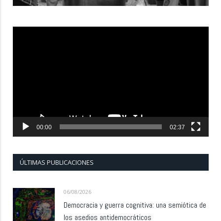
Reproductor
de
vídeo
00:00
02:37
ÚLTIMAS PUBLICACIONES
06/08/2026
Democracia y guerra cognitiva: una semiótica de
los asedios antidemocráticos