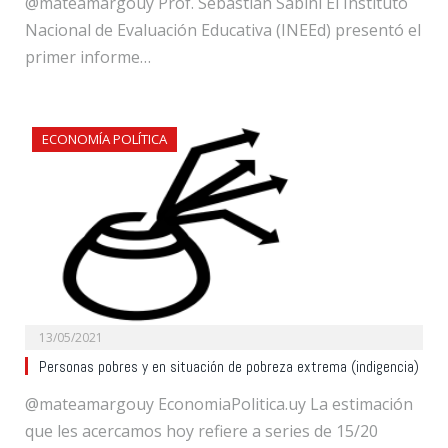
@mateamargouy Prof. Sebastián Sabini El Instituto
Nacional de Evaluación Educativa (INEEd) presentó el
primer informe…
ECONOMÍA POLÍTICA
13/05/2021
Personas pobres y en situación de pobreza extrema (indigencia)
@mateamargouy EconomiaPolitica.uy La estimación
que les acercamos hoy refiere a series de 15/20