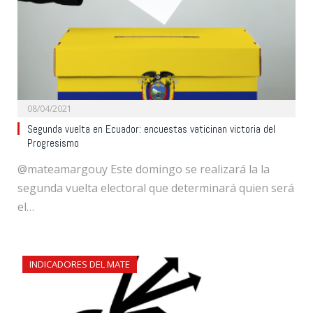
08/04/2021
Segunda vuelta en Ecuador: encuestas vaticinan victoria del
Progresismo
@mateamargouy Este domingo se realizará la la
segunda vuelta electoral que determinará quien será
el…
INDICADORES DEL MATE