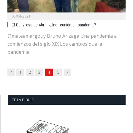
05/04/2021
El Congreso de Abril: ¿Una reunión en pandemia?
@mateamargouy Bruno Arizaga Una pandemia a
comienzos del siglo XIX Los cambios que la
pandemia…
Previous
Next
1
2
3
4
5
TE LA DIBUJO