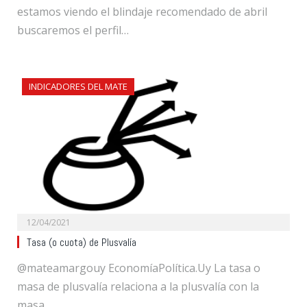
estamos viendo el blindaje recomendado de abril
buscaremos el perfil…
INDICADORES DEL MATE
12/04/2021
Tasa (o cuota) de Plusvalía
@mateamargouy EconomíaPolítica.Uy La tasa o
masa de plusvalía relaciona a la plusvalía con la
masa…