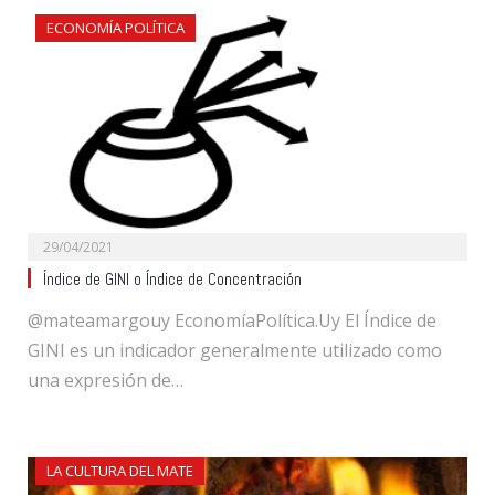
ECONOMÍA POLÍTICA
29/04/2021
Índice de GINI o Índice de Concentración
@mateamargouy EconomíaPolítica.Uy El Índice de
GINI es un indicador generalmente utilizado como
una expresión de…
LA CULTURA DEL MATE