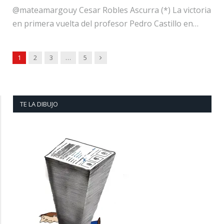
@mateamargouy Cesar Robles Ascurra (*) La victoria
en primera vuelta del profesor Pedro Castillo en…
Next
1
2
3
…
5
TE LA DIBUJO