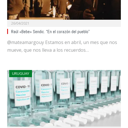
26/04/2021
Raúl «Bebe» Sendic. “En el corazón del pueblo”
@mateamargouy Estamos en abril, un mes que nos
mueve, que nos lleva a los recuerdos…
URUGUAY