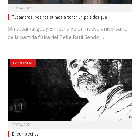
29/04/2021
Tupamaros: Nos resistimos a tener un país desigual
@mateamargouy En fecha de un nuevo aniversario
de la partida física del Bebe Raúl Sendic,…
LA RONDA
29/04/2021
El cumpleaños