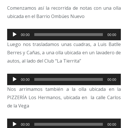
Comenzamos así la recorrida de notas con una olla
ubicada en el Barrio Ombúes Nuevo
Reproductor
00:00
00:00
de
Luego nos trasladamos unas cuadras, a Luis Batlle
audio
Berres y Cañas, a una olla ubicada en un lavadero de
autos, al lado del Club “La Tierrita”
Reproductor
00:00
00:00
de
Nos arrimamos también a la olla ubicada en la
audio
PIZZERÍA Los Hermanos, ubicada en la calle Carlos
de la Vega
Reproductor
00:00
00:00