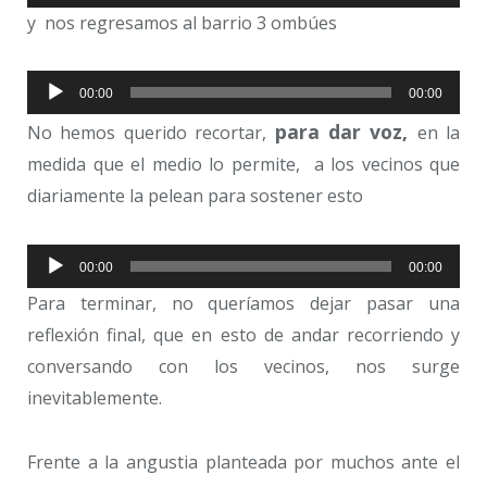
de
y nos regresamos al barrio 3 ombúes
audio
Reproductor
00:00
00:00
de
para dar voz,
No hemos querido recortar,
en la
audio
medida que el medio lo permite, a los vecinos que
diariamente la pelean para sostener esto
Reproductor
00:00
00:00
de
Para terminar, no queríamos dejar pasar una
audio
reflexión final, que en esto de andar recorriendo y
conversando con los vecinos, nos surge
inevitablemente.
Frente a la angustia planteada por muchos ante el