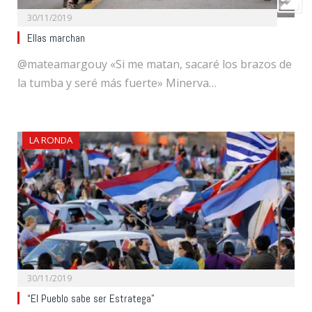
30/11/2019
Ellas marchan
@mateamargouy «Si me matan, sacaré los brazos de
la tumba y seré más fuerte» Minerva…
LA RONDA
30/11/2019
“El Pueblo sabe ser Estratega”