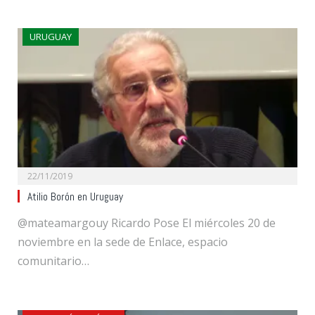
URUGUAY
22/11/2019
Atilio Borón en Uruguay
@mateamargouy Ricardo Pose El miércoles 20 de
noviembre en la sede de Enlace, espacio
comunitario…