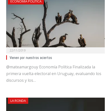
ECONOMÍA POLÍTICA
22/11/2019
Vienen por nuestros aciertos
@mateamargouy Economía Política Finalizada la
primera vuelta electoral en Uruguay, evaluando los
discursos y los…
LA RONDA