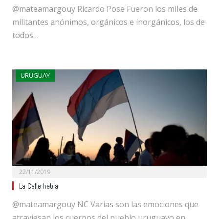
@mateamargouy Ricardo Pose Fueron los miles de
militantes anónimos, orgánicos e inorgánicos, los de
todos…
URUGUAY
22/11/2019
La Calle habla
@mateamargouy NC Varias son las emociones que
atraviesan los cuerpos del pueblo uruguayo en