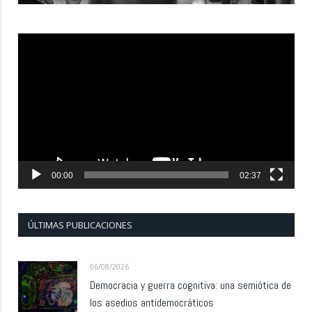
Reproductor
de
vídeo
00:00
02:37
ÚLTIMAS PUBLICACIONES
06/08/2026
Democracia y guerra cognitiva: una semiótica de
los asedios antidemocráticos