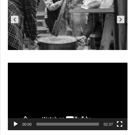
Reproductor
de
vídeo
00:00
02:37