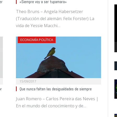
er
«Siempre voy a ser tupamara»
R
Theo Bruns – Angela Habersetzer
d
(Traducción del alemán: Felix Forster) La
v
vida de Yessie Macchi…
ECONOMÍA POLÍTICA
15/09/2017
or
Que nunca falten las desigualdades de siempre
Juan Romero – Carlos Pereira das Neves |
En el mundo del conocimiento y de…