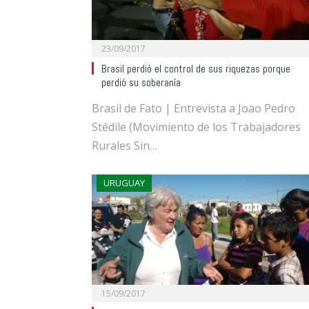
23/09/2017
Brasil perdió el control de sus riquezas porque
perdió su soberanía
Brasil de Fato | Entrevista a Joao Pedro
Stédile (Movimiento de los Trabajadores
Rurales Sin…
URUGUAY
15/09/2017