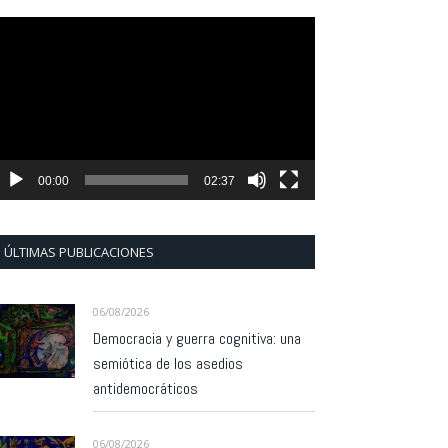
eproductor
e
ídeo
00:00
02:37
ÚLTIMAS PUBLICACIONES
06/08/2026
Democracia y guerra cognitiva: una
semiótica de los asedios
antidemocráticos
06/08/2026