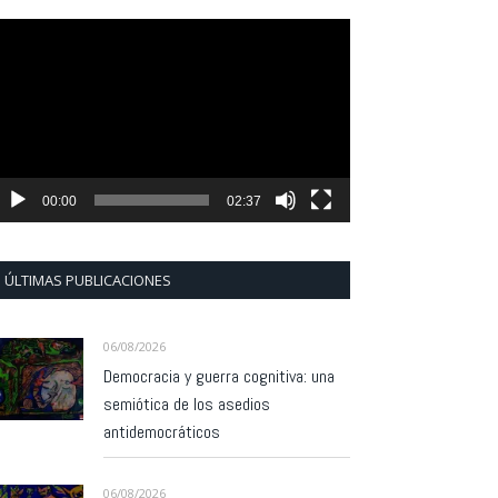
eproductor
e
ídeo
00:00
02:37
ÚLTIMAS PUBLICACIONES
06/08/2026
Democracia y guerra cognitiva: una
semiótica de los asedios
antidemocráticos
06/08/2026