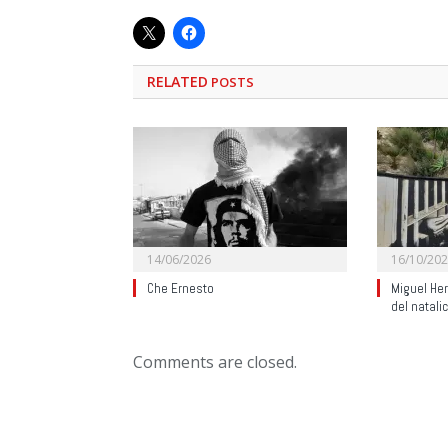
RELATED
POSTS
14/06/2026
16/10/20
Che Ernesto
Miguel He
del natali
Comments are closed.