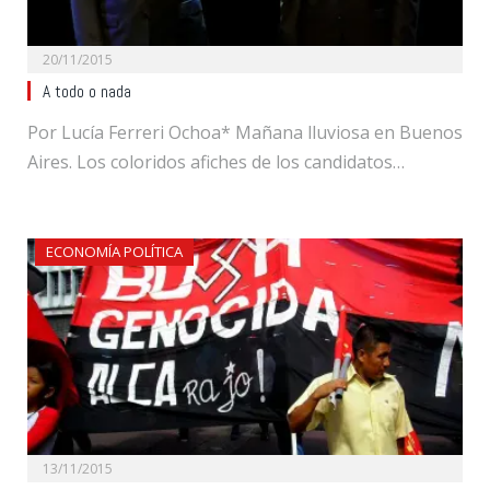
20/11/2015
A todo o nada
Por Lucía Ferreri Ochoa* Mañana lluviosa en Buenos
Aires. Los coloridos afiches de los candidatos…
ECONOMÍA POLÍTICA
13/11/2015