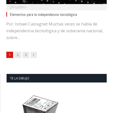
27/12/2013
Elementos para la independencia tecnológica
Por: Ismael Castagnet Muchas veces se habla de
independencia tecnológica y de soberanía nacional,
sobre…
Next
1
2
3
TE LA DIBUJO