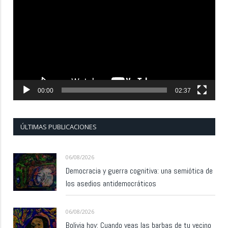
de
vídeo
00:00
02:37
ÚLTIMAS PUBLICACIONES
06/08/2026
Democracia y guerra cognitiva: una semiótica de
los asedios antidemocráticos
06/08/2026
Bolivia hoy: Cuando veas las barbas de tu vecino