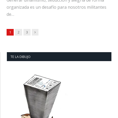
organizada es un desafío para nosotros militantes
de…
Next
1
2
3
TE LA DIBUJO