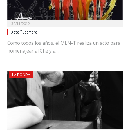
30/11/2012
Acto Tupamaro
Como todos los años, el MLN-T realiza un acto para
homenajear al Che y a…
LA RONDA