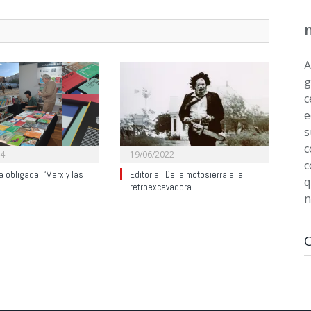
A
g
c
e
s
c
24
19/06/2022
c
a obligada: “Marx y las
Editorial: De la motosierra a la
q
retroexcavadora
n