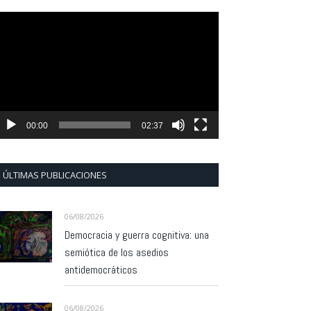
eproductor
e
ídeo
00:00
02:37
ÚLTIMAS PUBLICACIONES
06/08/2026
Democracia y guerra cognitiva: una
semiótica de los asedios
antidemocráticos
06/08/2026