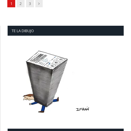
Next
1
2
3
TE LA DIBUJO