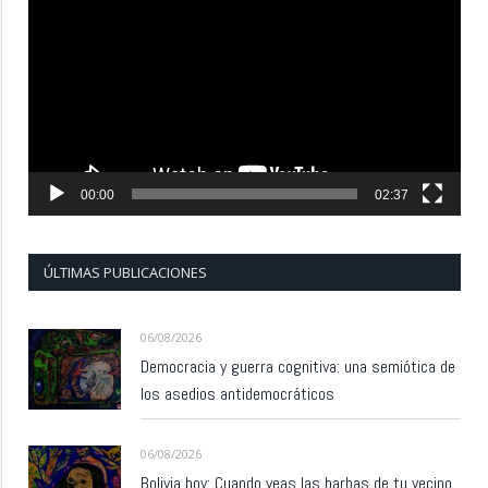
de
vídeo
00:00
02:37
ÚLTIMAS PUBLICACIONES
06/08/2026
Democracia y guerra cognitiva: una semiótica de
los asedios antidemocráticos
06/08/2026
Bolivia hoy: Cuando veas las barbas de tu vecino