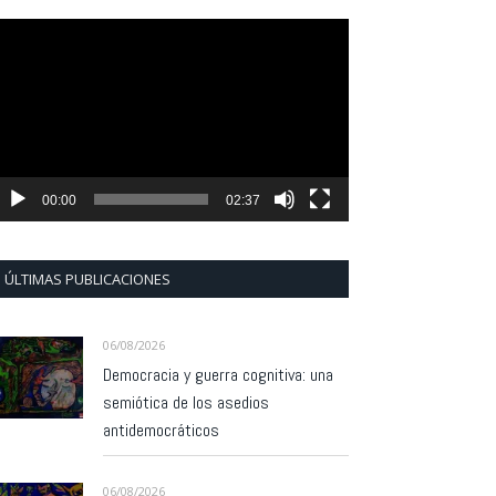
eproductor
e
ídeo
00:00
02:37
ÚLTIMAS PUBLICACIONES
06/08/2026
Democracia y guerra cognitiva: una
semiótica de los asedios
antidemocráticos
06/08/2026