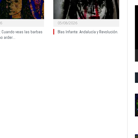
R
d
v
26
05/08/2026
y: Cuando veas las barbas
Blas Infante: Andalucía y Revolución.
no arder…