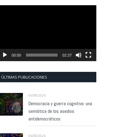
eproductor
e
ídeo
00:00
02:37
ÚLTIMAS PUBLICACIONES
06/08/2026
Democracia y guerra cognitiva: una
semiótica de los asedios
antidemocráticos
06/08/2026