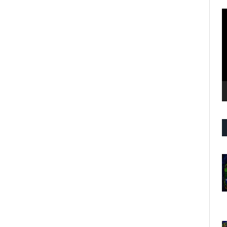
R
d
v